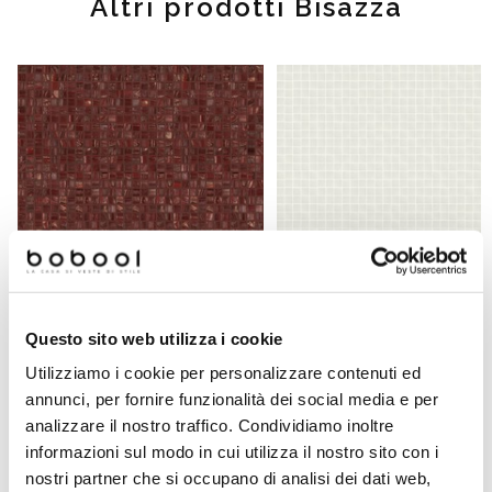
Altri prodotti Bisazza
Questo sito web utilizza i cookie
Micromosaico di vetro ruggine
Utilizziamo i cookie per personalizzare contenuti ed
10.74 con kit installazione -
Micromosaico vetroso grigio 10.
Gemme, Bisazza
Vetricolor 10, Bisazza
annunci, per fornire funzionalità dei social media e per
analizzare il nostro traffico. Condividiamo inoltre
informazioni sul modo in cui utilizza il nostro sito con i
Richiedi preventivo
Richiedi preventivo
nostri partner che si occupano di analisi dei dati web,