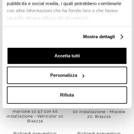
pubblicità e social media, i quali potrebbero combinarle
con altre informazioni che ha fornito loro o che hanno
Prodotti simili
raccolto dal suo utilizzo dei loro servizi.
Mostra dettagli
Accetta tutti
Personalizza
Rifiuta
Micromosaico vetroso
Mosaico di vetro L'elba con
marrone 10.97 con kit
kit installazione - Miscele
installazione - Vetricolor 10
20, Bisazza
Bisazza
Richiedi preventivo
Richiedi preventivo