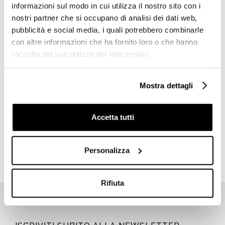
informazioni sul modo in cui utilizza il nostro sito con i
nostri partner che si occupano di analisi dei dati web,
pubblicità e social media, i quali potrebbero combinarle
con altre informazioni che ha fornito loro o che hanno
raccolto dal suo utilizzo dei loro servizi.
Mostra dettagli
Porta fazzoletti quadrato
Porta fazzoletti
d'appoggio cromato -
rettangolare da muro
Colombo Design
cromato - Colombo Design
Accetta tutti
€ 44,60
€ 36,30
€ 65,46
€ 53,29
Personalizza
Rifiuta