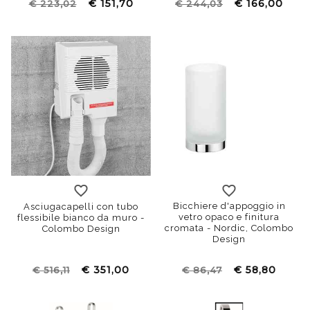
€ 151,70
€ 166,00
€ 223,02
€ 244,03
Bicchiere d'appoggio in
Asciugacapelli con tubo
vetro opaco e finitura
flessibile bianco da muro -
cromata - Nordic, Colombo
Colombo Design
Design
€ 351,00
€ 58,80
€ 516,11
€ 86,47