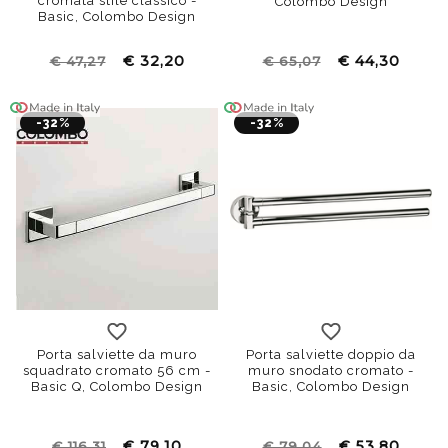
cromata stile classico -
Colombo Design
Basic, Colombo Design
€ 32,20
€ 44,30
€ 47,27
€ 65,07
-32%
-32%
Porta salviette da muro
Porta salviette doppio da
squadrato cromato 56 cm -
muro snodato cromato -
Basic Q, Colombo Design
Basic, Colombo Design
€ 79,10
€ 53,80
€ 116,31
€ 79,04