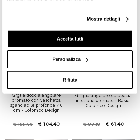
€ 46,00
€ 43,50
€ 67,64
€ 63,92
Mostra dettagli
Accetta tutti
Personalizza
Rifiuta
Grglia doccia angolare
Griglia angolare da doccia
cromato con vaschetta
in ottone cromato - Basic,
sganciabile profonda 7.8
Colombo Design
cm - Colombo Design
€ 104,40
€ 61,40
€ 153,46
€ 90,18