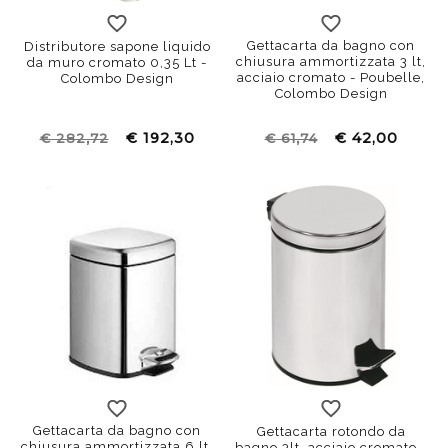
Gettacarta da bagno con
Distributore sapone liquido
chiusura ammortizzata 3 lt,
da muro cromato 0,35 Lt -
acciaio cromato - Poubelle,
Colombo Design
Colombo Design
€ 192,30
€ 42,00
€ 282,72
€ 61,74
Gettacarta da bagno con
Gettacarta rotondo da
chiusura ammortizzata 6 lt,
bagno 3lt, acciaio cromato -