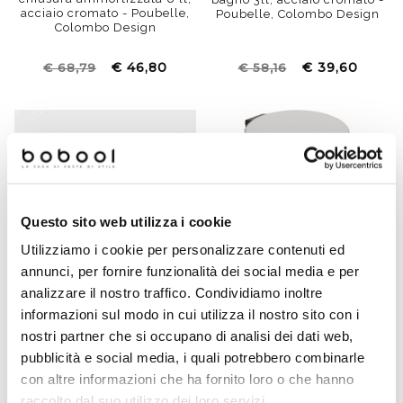
acciaio cromato - Poubelle,
Poubelle, Colombo Design
Colombo Design
€ 46,80
€ 39,60
€ 68,79
€ 58,16
Questo sito web utilizza i cookie
Utilizziamo i cookie per personalizzare contenuti ed
annunci, per fornire funzionalità dei social media e per
analizzare il nostro traffico. Condividiamo inoltre
informazioni sul modo in cui utilizza il nostro sito con i
Gettacarta rotondo da
Gettacarta rotondo da
nostri partner che si occupano di analisi dei dati web,
bagno 3lt, acciaio satinato,
bagno 5lt, acciaio cromato -
pubblicità e social media, i quali potrebbero combinarle
con chiusura ammortizzata
Poubelle, Colombo Design
- Poubelle, Colombo Design
con altre informazioni che ha fornito loro o che hanno
raccolto dal suo utilizzo dei loro servizi.