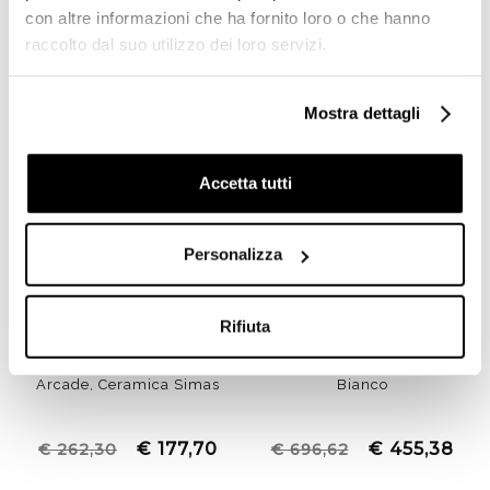
Prodotti simili
con altre informazioni che ha fornito loro o che hanno
raccolto dal suo utilizzo dei loro servizi.
Mostra dettagli
Accetta tutti
Personalizza
Rifiuta
Cassetta per Vaso
Monoblocco Bianco -
Lante Vaso Monoblocco P
Arcade, Ceramica Simas
Bianco
€ 177,70
€ 455,38
€ 262,30
€ 696,62