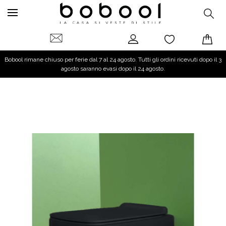
Bobool rimane chiuso per ferie dal 7 al 24 agosto. Tutti gli ordini ricevuti dopo il 3
agosto saranno evasi dopo il 24 agosto.