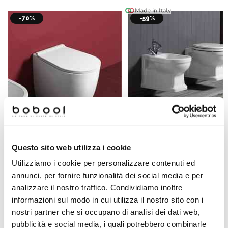
-70%
-59%
Questo sito web utilizza i cookie
Bidet Sospeso in Ceramica Si
Vaso a terra filomuro rimless
Londra Bianco Lucido - Monof
Utilizziamo i cookie per personalizzare contenuti ed
Vignoni - Simas
Classico
annunci, per fornire funzionalità dei social media e per
analizzare il nostro traffico. Condividiamo inoltre
€ 190,00
€ 196,90
€ 640,50
€ 483,12
informazioni sul modo in cui utilizza il nostro sito con i
nostri partner che si occupano di analisi dei dati web,
pubblicità e social media, i quali potrebbero combinarle