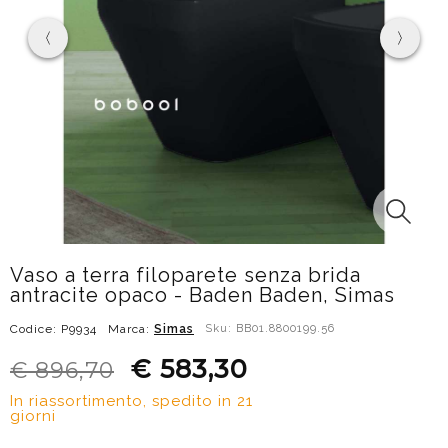
Vaso a terra filoparete senza brida
antracite opaco - Baden Baden, Simas
Codice: P9934
Marca:
Simas
Sku: BB01.8800199.56
€ 583,30
€ 896,70
In riassortimento, spedito in 21
giorni