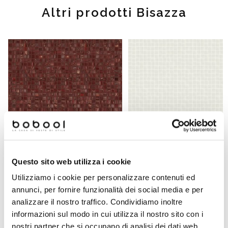
Altri prodotti Bisazza
Questo sito web utilizza i cookie
Micromosaico di vetro ruggine
Utilizziamo i cookie per personalizzare contenuti ed
10.74 con kit installazione -
Micromosaico vetroso grigio 10.
annunci, per fornire funzionalità dei social media e per
Gemme, Bisazza
Vetricolor 10, Bisazza
analizzare il nostro traffico. Condividiamo inoltre
informazioni sul modo in cui utilizza il nostro sito con i
Richiedi preventivo
Richiedi preventivo
nostri partner che si occupano di analisi dei dati web,