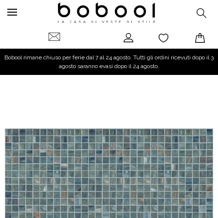
Bobool rimane chiuso per ferie dal 7 al 24 agosto. Tutti gli ordini ricevuti dopo il 3
agosto saranno evasi dopo il 24 agosto.