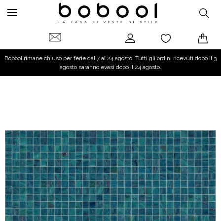
Bobool rimane chiuso per ferie dal 7 al 24 agosto. Tutti gli ordini ricevuti dopo il 3
agosto saranno evasi dopo il 24 agosto.