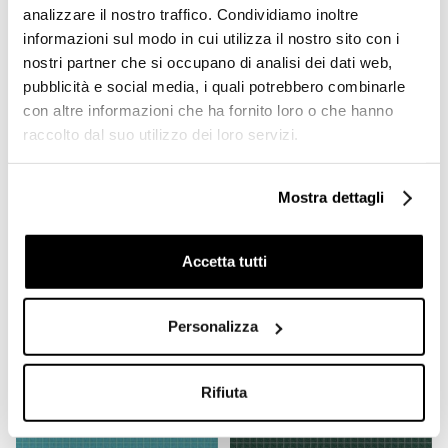
analizzare il nostro traffico. Condividiamo inoltre
informazioni sul modo in cui utilizza il nostro sito con i
Micromosaico vetroso azzurro
Mosaico di vetro Altea con ki
10.03 - Vetricolor 10, Bisazza
installazione - Miscele 20, Bisa
nostri partner che si occupano di analisi dei dati web,
pubblicità e social media, i quali potrebbero combinarle
con altre informazioni che ha fornito loro o che hanno
Richiedi preventivo
Richiedi preventivo
raccolto dal suo utilizzo dei loro servizi.
Mostra dettagli
Prodotti simili
Accetta tutti
Personalizza
Rifiuta