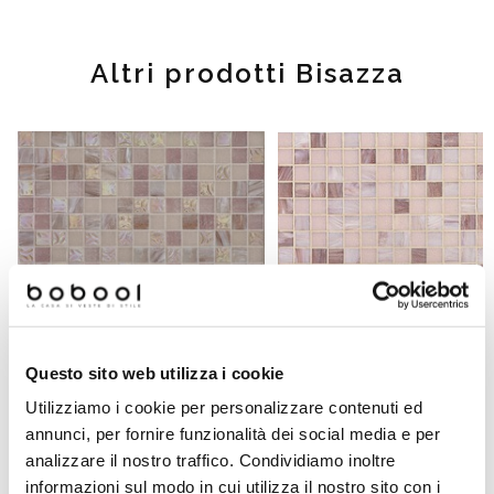
Altri prodotti Bisazza
Questo sito web utilizza i cookie
Utilizziamo i cookie per personalizzare contenuti ed
annunci, per fornire funzionalità dei social media e per
Mosaico di vetro Amanda con kit
Mosaico di vetro Ginko con ki
analizzare il nostro traffico. Condividiamo inoltre
installazione - Miscele 20, Bisazza
installazione - Miscele 20, Bisa
informazioni sul modo in cui utilizza il nostro sito con i