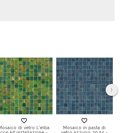
›
Mosa
Mosaico di vetro L'elba
Mosaico in pasta di
opaco
con kit installazione -
vetro azzurro 20.54 -