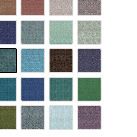
t doccia completi
Piantane da bagno
Diffusori con bastoncino