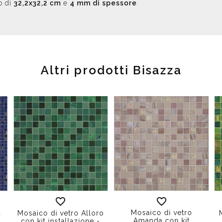
o di
32,2x32,2 cm
e
4 mm di spessore
.
Altri prodotti Bisazza
a
Mosaico di vetro
Mosaico di vetro Alloro
n
Amanda con kit
con kit installazione -