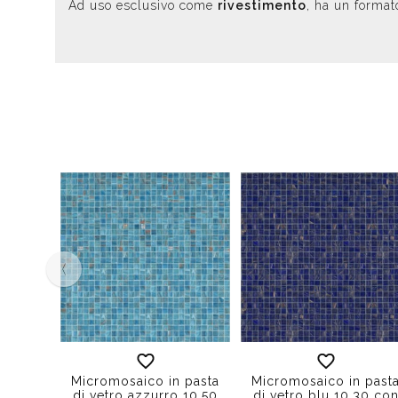
Ad uso esclusivo come
rivestimento
, ha un format
‹
Micromosaico in pasta
Micromosaico in past
di vetro azzurro 10.50
di vetro blu 10.30 co