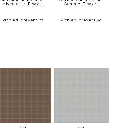
cm, co
Miscele 20, Bisazza
Gemme, Bisazza
OP 2
Richiedi preventivo
Richiedi preventivo
Rich