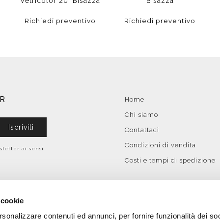
Vetricolor 20, Bisazza
Bisazza
Richiedi preventivo
Richiedi preventivo
ER
Home
Chi siamo
Iscriviti
Contattaci
Condizioni di vendita
sletter ai sensi
Costi e tempi di spedizione
 cookie
rsonalizzare contenuti ed annunci, per fornire funzionalità dei so