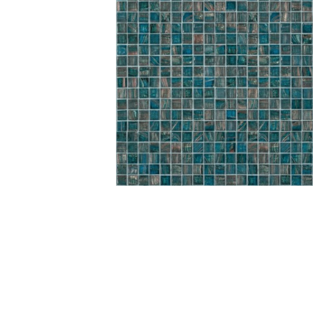
Da muro
Da Ap
Da Mu
Quadrate
Tonde