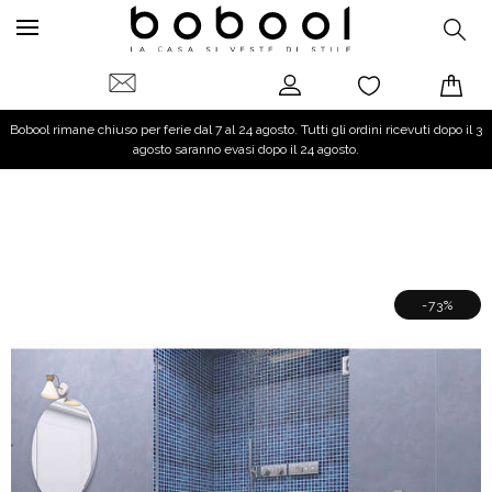
Bobool rimane chiuso per ferie dal 7 al 24 agosto. Tutti gli ordini ricevuti dopo il 3
agosto saranno evasi dopo il 24 agosto.
-73%