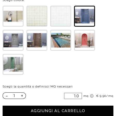
Scegli Colore
Scegli la quantità o definisci MQ necessari
-
+
mq
€ 9,90/mq
AGGIUNGI AL CARRELLO