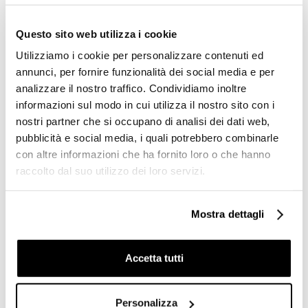
Questo sito web utilizza i cookie
Utilizziamo i cookie per personalizzare contenuti ed
annunci, per fornire funzionalità dei social media e per
analizzare il nostro traffico. Condividiamo inoltre
informazioni sul modo in cui utilizza il nostro sito con i
nostri partner che si occupano di analisi dei dati web,
pubblicità e social media, i quali potrebbero combinarle
con altre informazioni che ha fornito loro o che hanno
Micromosaico vetroso
Micromosaico in pasta di
raccolto dal suo utilizzo dei loro servizi.
acquamarina 10.42 kit
vetro ruggine 10.74 -
installazione - Vetricolor
Gemme, Bisazza
10, Bisazza
Mostra dettagli
Richiedi preventivo
Richiedi preventivo
Accetta tutti
Personalizza