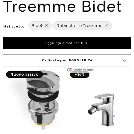
Treemme Bidet
Bidet
Rubinetterie Treemme
Hai scelto
Aggiungi o modifica filtri
Ordinato per:
POPOLARITÀ
Nuovo arrivo
-35%