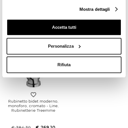
cromato - Bridge,
moderno, cromato - Pao,
Rubinetterie Treemme
Rubinetterie Treemme
Mostra dettagli
€ 330,10
€ 312,50
€ 471,45
€ 446,29
Accetta tutti
Personalizza
Rifiuta
Rubinetto bidet moderno,
monoforo, cromato - Line,
Rubinetterie Treemme
€ 269,10
€ 384,30